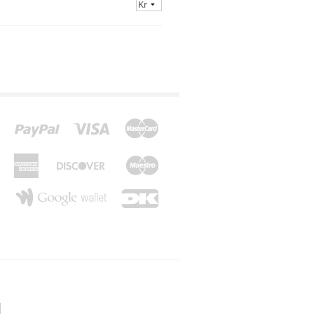
*Z*
*Æ*
*Ø*
*Å*