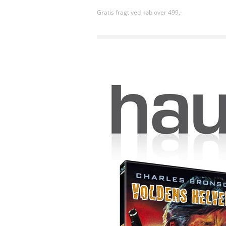
Gratis fragt ved køb over 499,-
Forside
»
Action
»
Voldens helvede (1984) [DVD]