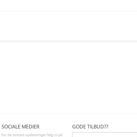
SOCIALE MEDIER
GODE TILBUD??
For de seneste opdateringer følg os på