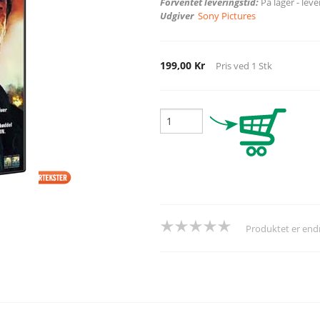
Forventet leveringstid:
På lager - lev
Udgiver
Sony Pictures
199,00 Kr
Pris ved
1
Stk
Produktet er en