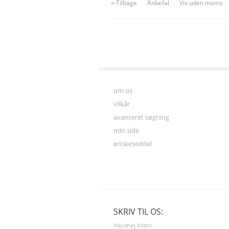
«-Tilbage
Anbefal
Vis uden moms
om os
vilkår
avanceret søgning
min side
ønskeseddel
SKRIV TIL OS:
Haushøj Video