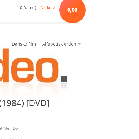
0 Vare(r) -
Vis kurv
0,00
Danske film
Alfabetisk orden
*A*
avanceret søgning
min side
ønskeseddel
*B*
*C*
*D*
*E*
(1984) [DVD]
*F*
*G*
*H*
*I*
at Men Do
*J*