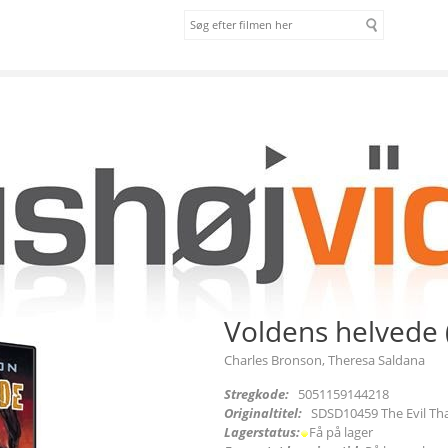
om os
vilkår
Voldens helvede 
Charles Bronson, Theresa Saldana
Stregkode:
5051159144218
Originaltitel:
SDSD10459 The Evil Th
Lagerstatus:
Få på lager