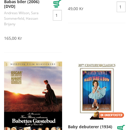
Babas biler (2006)
[DVD]
49,00 Kr
Andreas Wilson, Sara
Sommerfeld, Hassan
Brijany
165,00 Kr
Baby debuterer (1934)