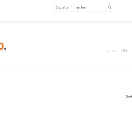
om os
vilkår