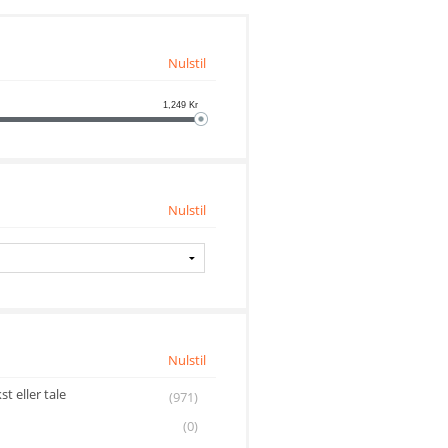
Nulstil
1,249
Kr
Nulstil
Nulstil
t eller tale
(971)
(0)