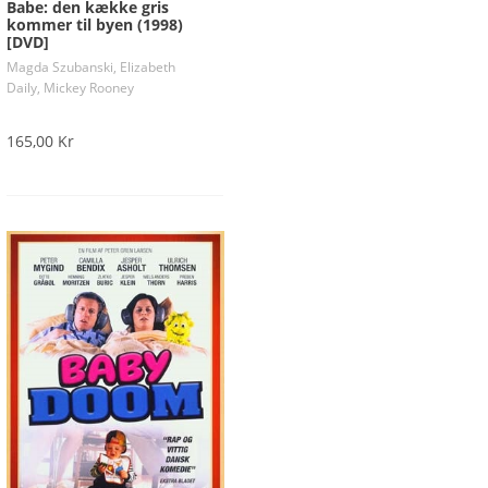
Babe: den kække gris
kommer til byen (1998)
[DVD]
Magda Szubanski, Elizabeth
Daily, Mickey Rooney
165,00 Kr