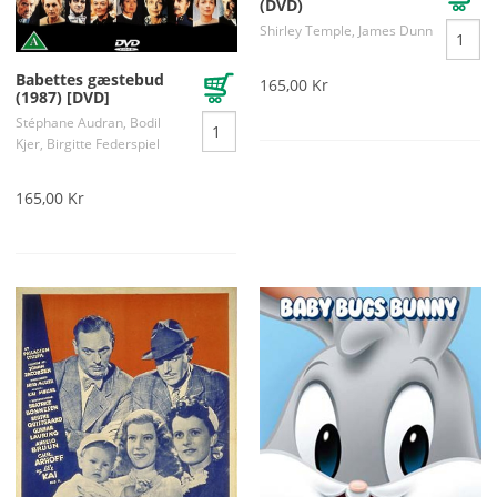
(DVD)
Shirley Temple, James Dunn
Babettes gæstebud
165,00 Kr
(1987) [DVD]
Stéphane Audran, Bodil
Kjer, Birgitte Federspiel
165,00 Kr