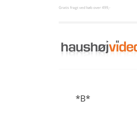
Gratis fragt ved køb over 499,-
*B*