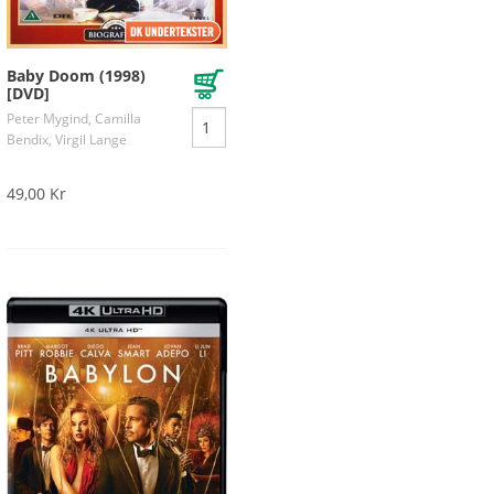
Baby Doom (1998)
[DVD]
Peter Mygind, Camilla
Bendix, Virgil Lange
49,00 Kr