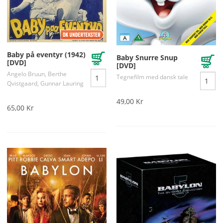
Baby på eventyr (1942)
Baby Snurre Snup
[DVD]
[DVD]
Angelo Bruun, Berthe
Tegnefilm med dansk tale
Qvistgaard, Gunnar Lauring
49,00 Kr
65,00 Kr