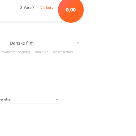
0 Vare(r) -
Vis kurv
0,00
Danske film
Alfabetisk orden
*A*
avanceret søgning
min side
ønskeseddel
*B*
*C*
*D*
*E*
*F*
*G*
*H*
*I*
*J*