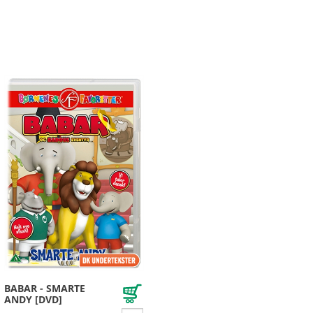
*Z*
*Æ*
*Ø*
*Å*
BABAR - SMARTE
ANDY [DVD]