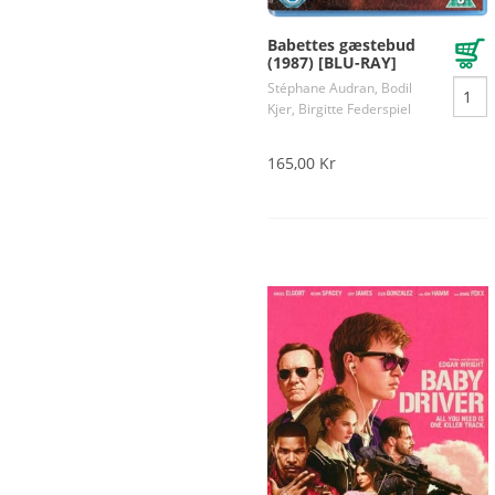
Babettes gæstebud
(1987) [BLU-RAY]
Stéphane Audran, Bodil
Kjer, Birgitte Federspiel
165,00 Kr