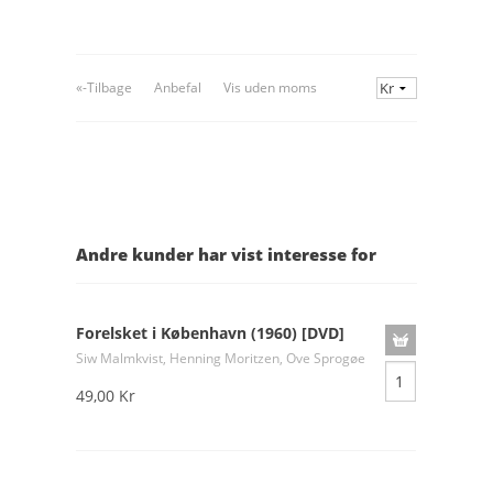
«-Tilbage
Anbefal
Vis uden moms
Andre kunder har vist interesse for
Forelsket i København (1960) [DVD]
Siw Malmkvist, Henning Moritzen, Ove Sprogøe
49,00 Kr