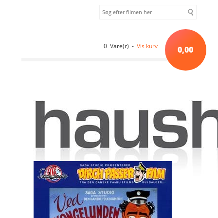
0 Vare(r) -
Vis kurv
0,00
Forside
»
Danske film
»
Ved Kongelunden... (1953) [DVD]