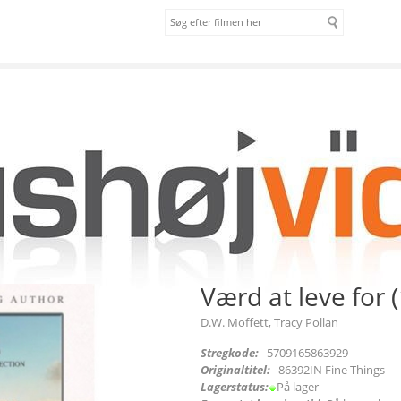
om os
vilkår
Værd at leve for 
D.W. Moffett, Tracy Pollan
Stregkode:
5709165863929
Originaltitel:
86392IN Fine Things
Lagerstatus:
På lager