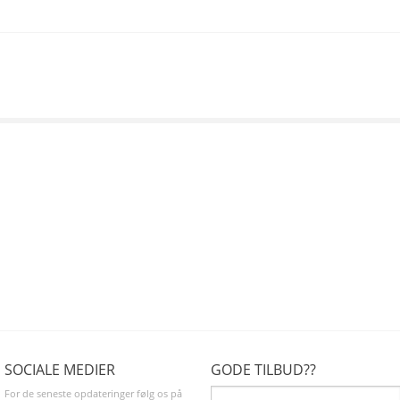
SOCIALE MEDIER
GODE TILBUD??
For de seneste opdateringer følg os på