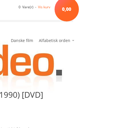
0 Vare(r) -
Vis kurv
0,00
Danske film
Alfabetisk orden
*A*
avanceret søgning
min side
ønskeseddel
*B*
*C*
*D*
*E*
(1990) [DVD]
*F*
*G*
*H*
*I*
*J*