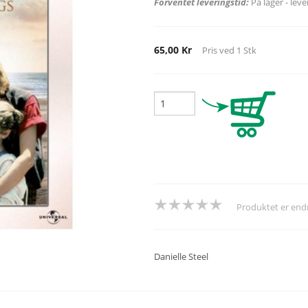
Forventet leveringstid:
På lager - lev
65,00 Kr
Pris ved
1
Stk
Produktet er en
Danielle Steel