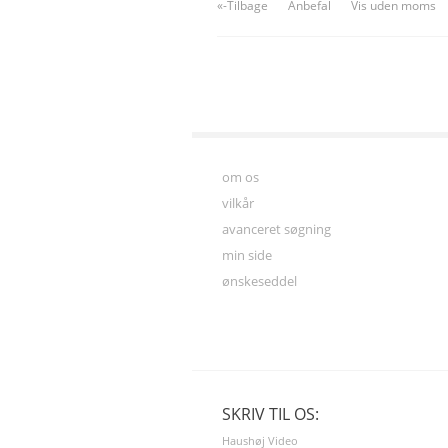
«-Tilbage
Anbefal
Vis uden moms
om os
vilkår
avanceret søgning
min side
ønskeseddel
SKRIV TIL OS:
Haushøj Video