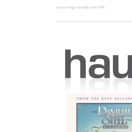
Gratis fragt ved køb over 499,-
Forside
»
Drama
»
Værd at leve for (1990) [DVD]