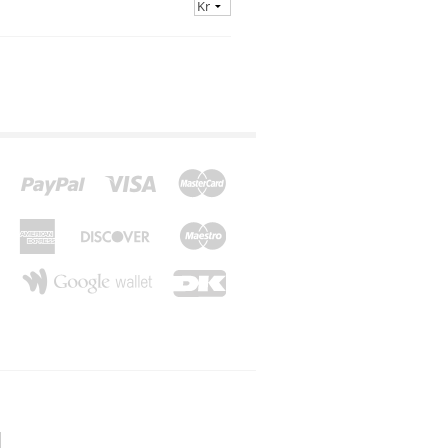
*Z*
*Æ*
*Ø*
*Å*