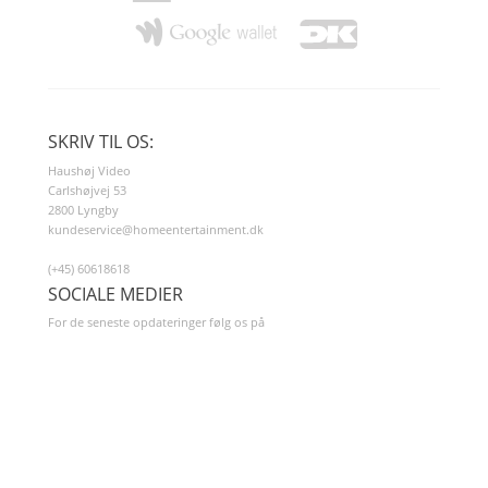
SKRIV TIL OS:
Haushøj Video
Carlshøjvej 53
2800 Lyngby
kundeservice@homeentertainment.dk
(+45) 60618618
SOCIALE MEDIER
For de seneste opdateringer følg os på