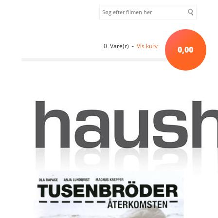
0 Vare(r) -
Vis kurv
0,00
Forside
»
Sortiment uden kategori
»
TUSENBRÖDER - ÅTERKOMSTEN
(D