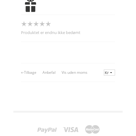
Produktet er endnu ikke bedømt
«-Tilbage
Anbefal
Vis uden moms