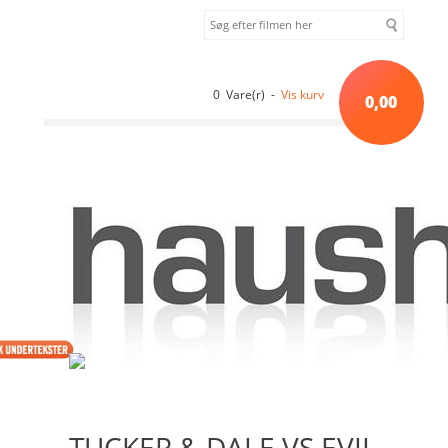
0 Vare(r) -
Vis kurv
0,00
Forside
»
Sortiment uden kategori
»
TUCKER & DALE VS EVIL -
IMPORT UDEN DANSKE TEKSTER [DVD]
TUCKER & DALE VS EVIL