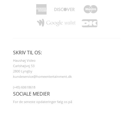
SKRIV TIL OS:
Haushøj Video
Carlshøjvej 53
2800 Lyngby
kundeservice@homeentertainment.dk
(+45) 60618618
SOCIALE MEDIER
For de seneste opdateringer følg os på