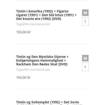
Tintin i Amerika (1992) + Figaros
cigarer (1991) + Den blå lotus (1991) +
Det knuste øre (1992) [DVD]
Tegnefilm med dansk tale
165,00 Kr
Tintin og Den Mystiske Stjerne +
Enhjørningens Hemmelighed +
Rackham Den Rødes Skat [DVD]
Tegnefilm med dansk tale
165,00 Kr
Tintin og Soltemplet (1992) + Det Sorte