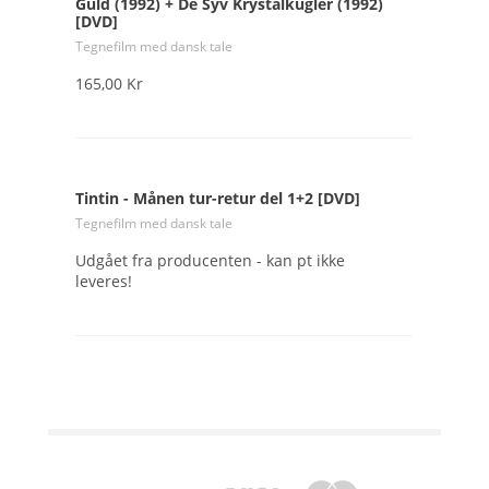
Guld (1992) + De Syv Krystalkugler (1992)
[DVD]
Tegnefilm med dansk tale
165,00 Kr
Tintin - Månen tur-retur del 1+2 [DVD]
Tegnefilm med dansk tale
Udgået fra producenten - kan pt ikke
leveres!