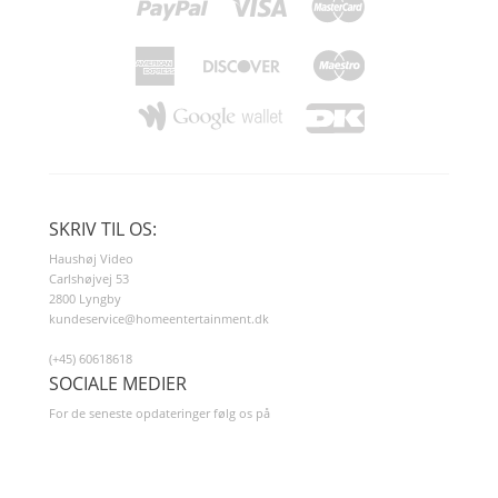
SKRIV TIL OS:
Haushøj Video
Carlshøjvej 53
2800 Lyngby
kundeservice@homeentertainment.dk
(+45) 60618618
SOCIALE MEDIER
For de seneste opdateringer følg os på