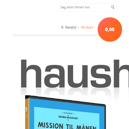
0 Vare(r) -
Vis kurv
0,00
Forside
»
Børn
»
Tintin - Månen tur-retur del 1 [DVD]