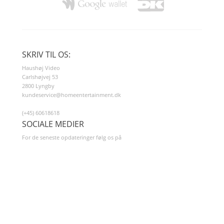
SKRIV TIL OS:
Haushøj Video
Carlshøjvej 53
2800 Lyngby
kundeservice@homeentertainment.dk
(+45) 60618618
SOCIALE MEDIER
For de seneste opdateringer følg os på