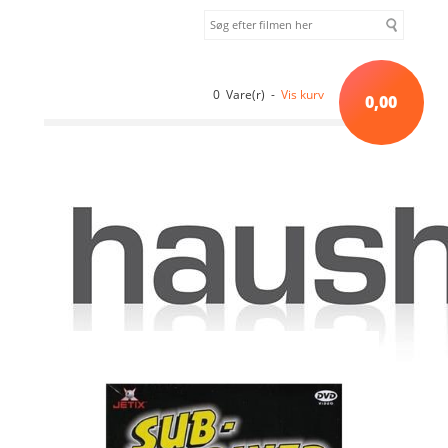
0 Vare(r) -
Vis kurv
0,00
Forside
»
Børn
»
The Sub-Mariner - episode 10-13 [DVD]