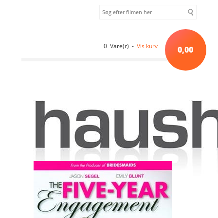
0 Vare(r) -
Vis kurv
0,00
Forside
»
Komedie
»
The Five-Year Engagement (2012) [DVD]