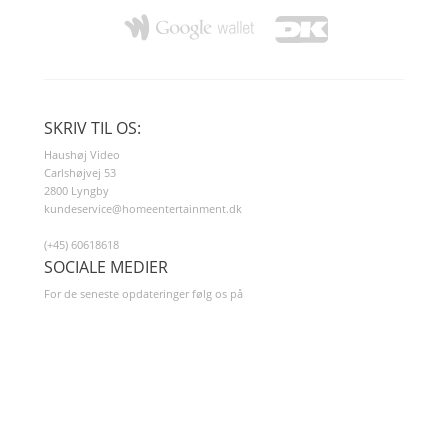
SKRIV TIL OS:
Haushøj Video
Carlshøjvej 53
2800 Lyngby
kundeservice@homeentertainment.dk
(+45) 60618618
SOCIALE MEDIER
For de seneste opdateringer følg os på