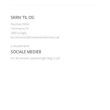
SKRIV TIL OS:
Haushøj Video
Carlshøjvej 53
2800 Lyngby
kundeservice@homeentertainment.dk
(+45) 60618618
SOCIALE MEDIER
For de seneste opdateringer følg os på