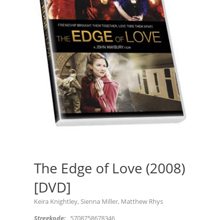
The Edge of Love (2008)
[DVD]
Keira Knightley, Sienna Miller, Matthew Rhys
Stregkode:
5708758678346