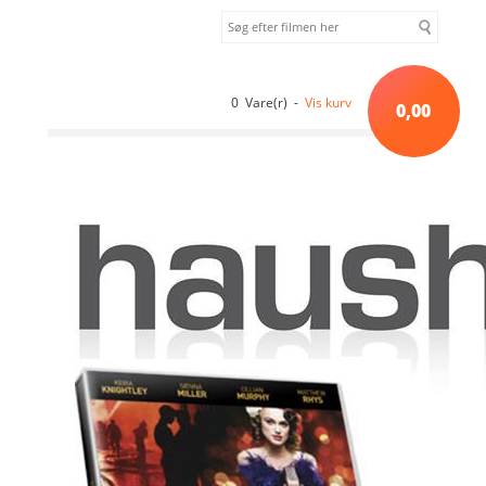
0 Vare(r) -
Vis kurv
0,00
Forside
»
Drama
»
The Edge of Love (2008) [DVD]