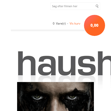
0 Vare(r) -
Vis kurv
0,00
Forside
»
Eventyr
»
The Crow (2024) [DVD]