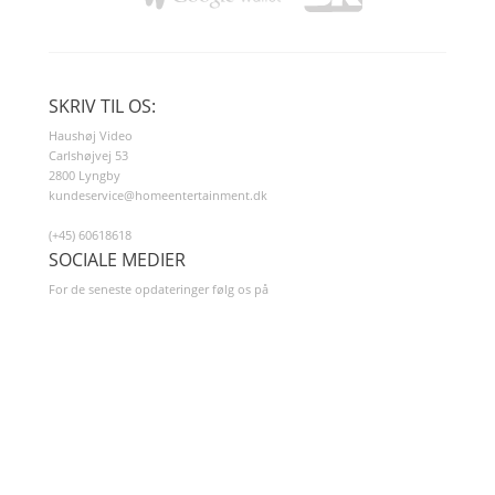
SKRIV TIL OS:
Haushøj Video
Carlshøjvej 53
2800 Lyngby
kundeservice@homeentertainment.dk
(+45) 60618618
SOCIALE MEDIER
For de seneste opdateringer følg os på