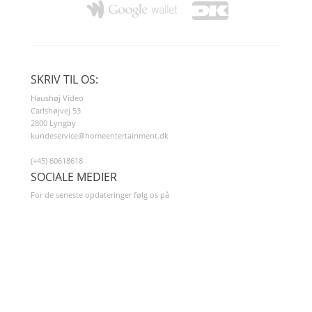
SKRIV TIL OS:
Haushøj Video
Carlshøjvej 53
2800 Lyngby
kundeservice@homeentertainment.dk
(+45) 60618618
SOCIALE MEDIER
For de seneste opdateringer følg os på