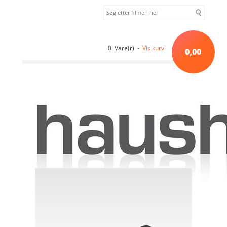
0 Vare(r) -
Vis kurv
0,00
Forside
»
Sortiment uden kategori
»
TENDER MERCIES - BD [BLU-RAY]