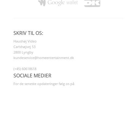
SKRIV TIL OS:
Haushøj Video
Carlshøjvej 53
2800 Lyngby
kundeservice@homeentertainment.dk
(+45) 60618618
SOCIALE MEDIER
For de seneste opdateringer følg os på