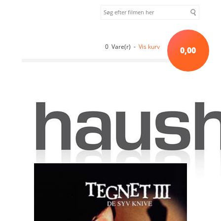
0 Vare(r) -
Vis kurv
0,00
Forside
»
Gyser
»
Tegnet 3 - de syv knive (1981) [DVD]