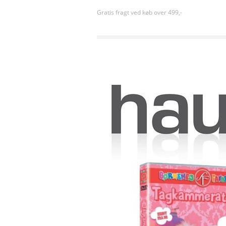
Gratis fragt ved køb over 499,-
Forside
»
Sortiment uden kategori
»
TAGKAMMERA