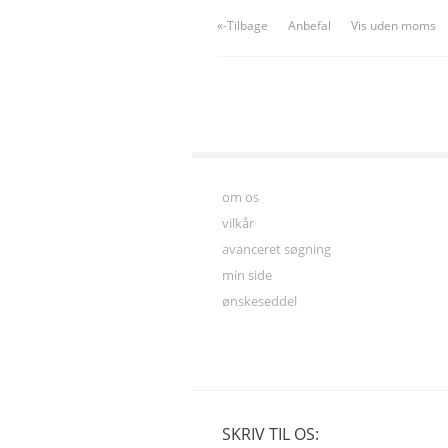
«-Tilbage
Anbefal
Vis uden moms
om os
vilkår
avanceret søgning
min side
ønskeseddel
SKRIV TIL OS: