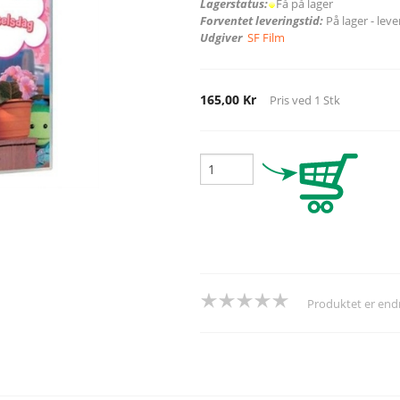
Lagerstatus:
Få på lager
Forventet leveringstid:
På lager - lev
Udgiver
SF Film
165,00 Kr
Pris ved
1
Stk
Produktet er en