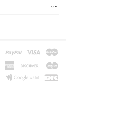
*Z*
*Æ*
*Ø*
*Å*