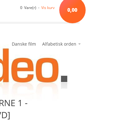
0 Vare(r) -
Vis kurv
0,00
Danske film
Alfabetisk orden
*A*
avanceret søgning
min side
ønskeseddel
*B*
*C*
*D*
*E*
NE 1 -
*F*
*G*
VD]
*H*
*I*
*J*