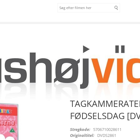
om os
vilkår
TERNE 1 - FØDSELSDAG [DVD]
TAGKAMMERATER
FØDSELSDAG [D
Stregkode:
5706710028611
Originaltitel:
DVDS2861