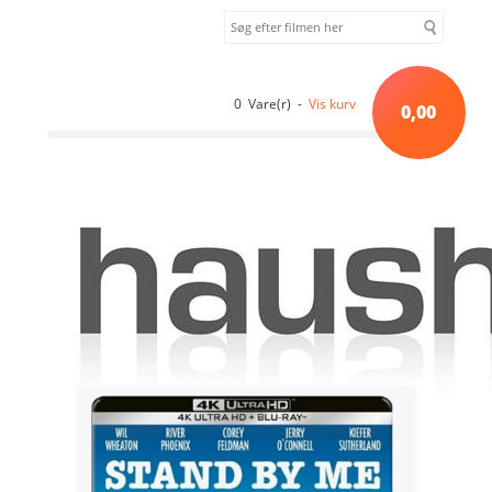
0 Vare(r) -
Vis kurv
0,00
Forside
»
Sortiment uden kategori
»
STAND BY ME - 4K ULTRA HD
STEELBOOK [4K ULTRA HD ]