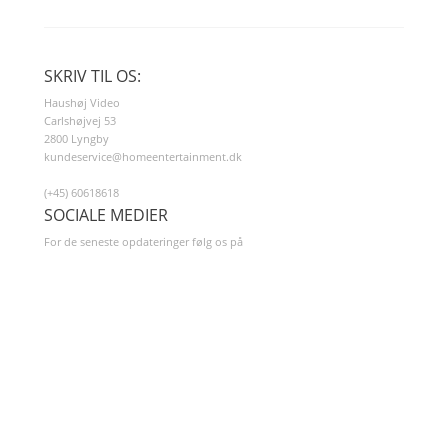
SKRIV TIL OS:
Haushøj Video
Carlshøjvej 53
2800 Lyngby
kundeservice@homeentertainment.dk
(+45) 60618618
SOCIALE MEDIER
For de seneste opdateringer følg os på