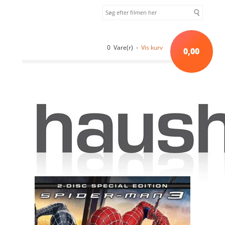
0 Vare(r) -
Vis kurv
0,00
Forside
»
Sortiment uden kategori
»
SPIDER-MAN 3 - 2 DISK SPECIAL
EDITION [DVD]