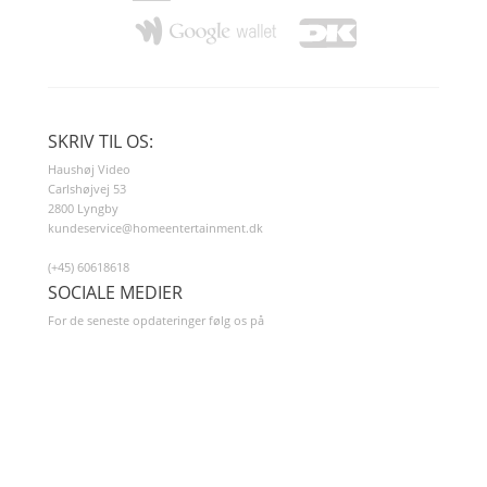
SKRIV TIL OS:
Haushøj Video
Carlshøjvej 53
2800 Lyngby
kundeservice@homeentertainment.dk
(+45) 60618618
SOCIALE MEDIER
For de seneste opdateringer følg os på