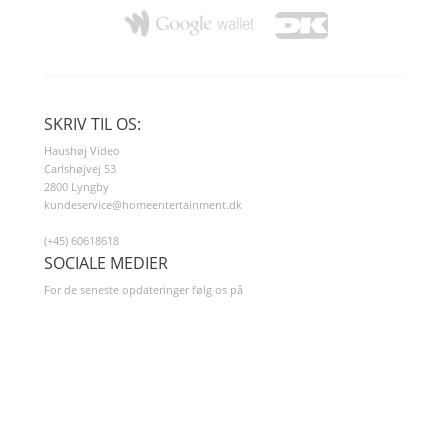
SKRIV TIL OS:
Haushøj Video
Carlshøjvej 53
2800 Lyngby
kundeservice@homeentertainment.dk
(+45) 60618618
SOCIALE MEDIER
For de seneste opdateringer følg os på