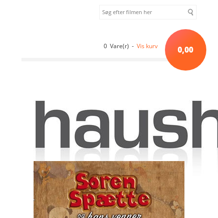
0 Vare(r) -
Vis kurv
0,00
Forside
»
Børn
»
Søren Spætte og hans venner - vol 1 [DVD]