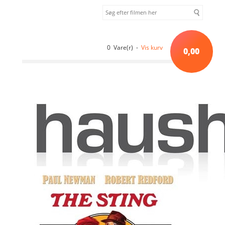
0 Vare(r) -
Vis kurv
0,00
Forside
»
Sortiment uden kategori
»
Sidste stik (1973) [DVD]