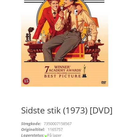
Sidste stik (1973) [DVD]
Stregkode:
7350007158567
Originaltitel:
1165757
Lagerstatus:
På lager