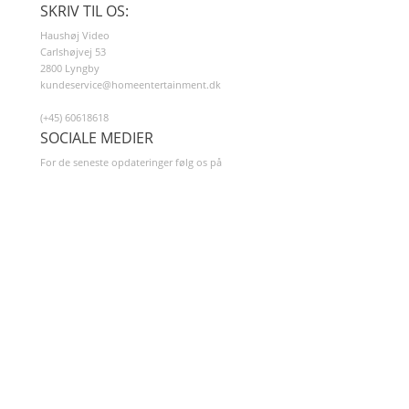
SKRIV TIL OS:
Haushøj Video
Carlshøjvej 53
2800 Lyngby
kundeservice@homeentertainment.dk
(+45) 60618618
SOCIALE MEDIER
For de seneste opdateringer følg os på