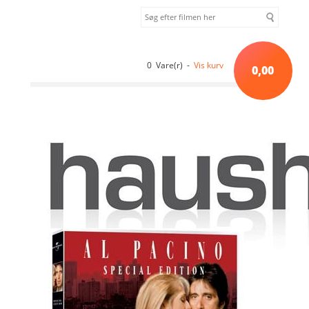
0 Vare(r) -
Vis kurv
0,00
Forside
»
Drama
»
Sea of Love (1989) [DVD]