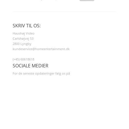
SKRIV TIL OS:
Haushøj Video
Carlshøjvej 53
2800 Lyngby
kundeservice@homeentertainment.dk
(+45) 60618618
SOCIALE MEDIER
For de seneste opdateringer følg os på