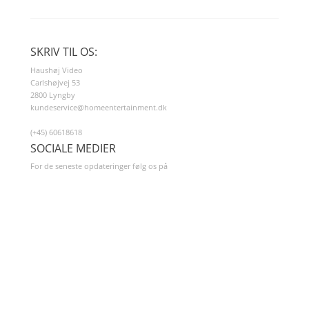
SKRIV TIL OS:
Haushøj Video
Carlshøjvej 53
2800 Lyngby
kundeservice@homeentertainment.dk
(+45) 60618618
SOCIALE MEDIER
For de seneste opdateringer følg os på