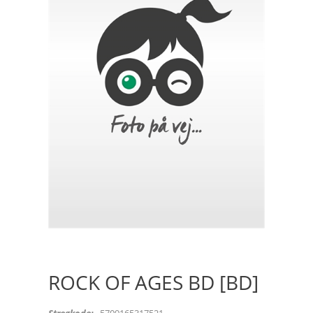
ROCK OF AGES BD [BD]
Stregkode:
5709165317521