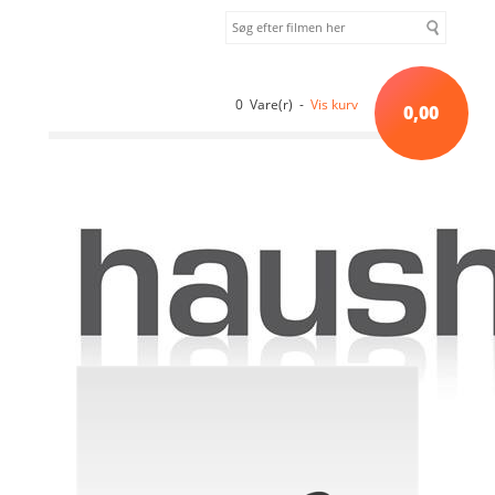
0 Vare(r) -
Vis kurv
0,00
Forside
»
Sortiment uden kategori
»
ROCK OF AGES BD [BD]