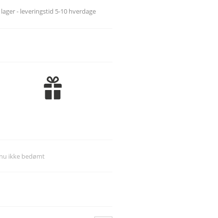
l lager - leveringstid 5-10 hverdage
*K*
*L*
*M*
*N*
*O*
*P*
*Q*
*R*
*S*
*T*
dnu ikke bedømt
*U*
*V*
*W*
*X*
*Y*