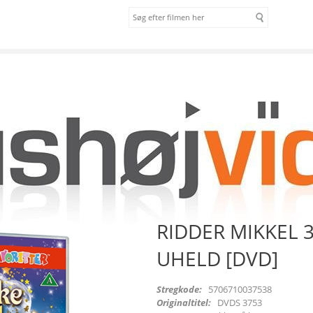
om os
vilkår
EL 3 - MAGISKE UHELD [DVD]
RIDDER MIKKEL 3
UHELD [DVD]
Stregkode:
5706710037538
Originaltitel:
DVDS 3753