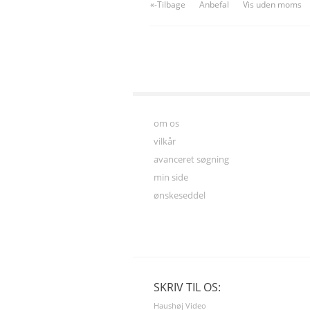
«-Tilbage
Anbefal
Vis uden moms
om os
vilkår
avanceret søgning
min side
ønskeseddel
SKRIV TIL OS:
Haushøj Video