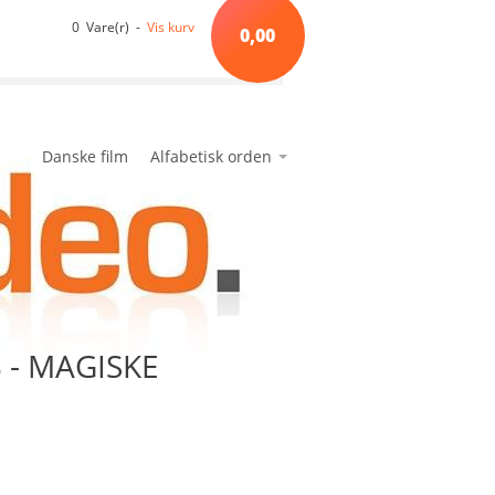
0 Vare(r) -
Vis kurv
0,00
Danske film
Alfabetisk orden
*A*
avanceret søgning
min side
ønskeseddel
*B*
*C*
*D*
*E*
 - MAGISKE
*F*
*G*
*H*
*I*
*J*