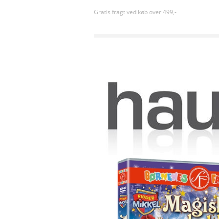
Gratis fragt ved køb over 499,-
Forside
»
Sortiment uden kategori
»
RIDDER MIKK