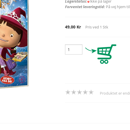
Lagerstatus:
Ikke på lager
Forventet leveringstid:
På vej hjem ti
49,00 Kr
Pris ved
1
Stk
Produktet er en