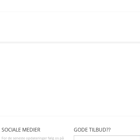
SOCIALE MEDIER
GODE TILBUD??
For de seneste opdateringer følg os på