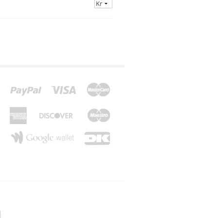
*Z*
*Æ*
*Ø*
*Å*