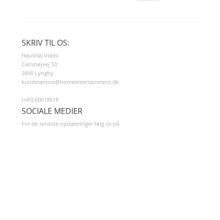
SKRIV TIL OS:
Haushøj Video
Carlshøjvej 53
2800 Lyngby
kundeservice@homeentertainment.dk
(+45) 60618618
SOCIALE MEDIER
For de seneste opdateringer følg os på