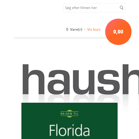
0 Vare(r) -
Vis kurv
0,00
Forside
»
Dokumentar
»
Rejsen til Florida [DVD]