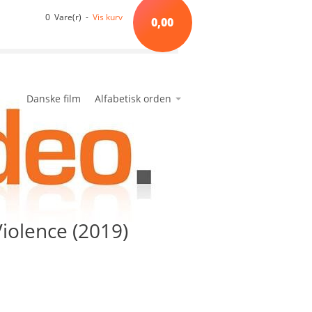
0 Vare(r) -
Vis kurv
0,00
Danske film
Alfabetisk orden
*A*
avanceret søgning
min side
ønskeseddel
*B*
*C*
*D*
*E*
iolence (2019)
*F*
*G*
*H*
*I*
*J*