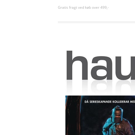
Gratis fragt ved køb over 499,-
Forside
»
Gyser
»
Random Acts of Violence (2019)