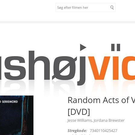
om os
vilkår
 [DVD]
Random Acts of V
[DVD]
Jesse Williams, Jordana Brewster
Stregkode:
7340110425427