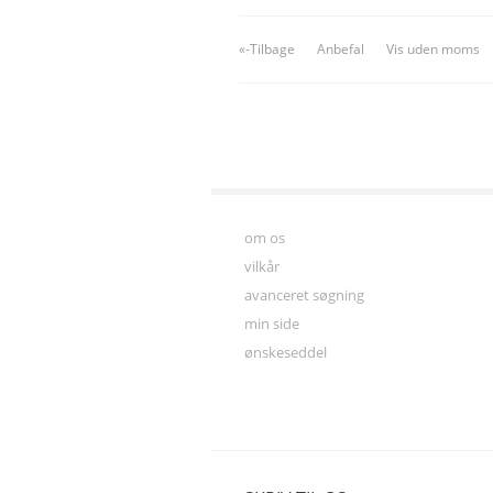
«-Tilbage
Anbefal
Vis uden moms
om os
vilkår
avanceret søgning
min side
ønskeseddel