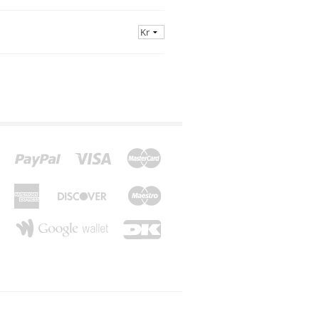
*Z*
*Æ*
*Ø*
*Å*