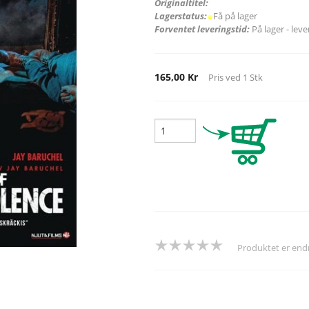
Originaltitel:
Lagerstatus:
Få på lager
Forventet leveringstid:
På lager - lev
165,00 Kr
Pris ved
1
Stk
Produktet er en