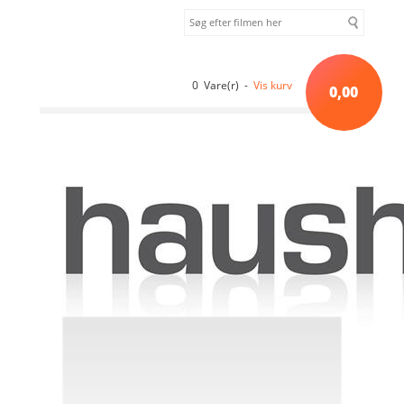
0 Vare(r) -
Vis kurv
0,00
Forside
»
Sortiment uden kategori
»
PALLADIUM 1930`ERNE BOKS 2
[DVD]