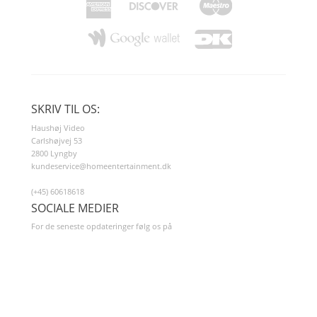
SKRIV TIL OS:
Haushøj Video
Carlshøjvej 53
2800 Lyngby
kundeservice@homeentertainment.dk
(+45) 60618618
SOCIALE MEDIER
For de seneste opdateringer følg os på