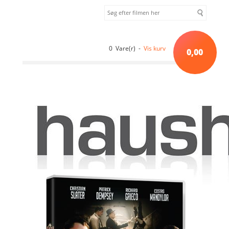
0 Vare(r) -
Vis kurv
0,00
Forside
»
Lagersalg
»
Ondskabens imperium (1991) [DVD]