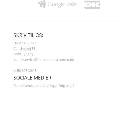
SKRIV TIL OS:
Haushøj Video
Carlshøjvej 53
2800 Lyngby
kundeservice@homeentertainment.dk
(+45) 60618618
SOCIALE MEDIER
For de seneste opdateringer følg os på