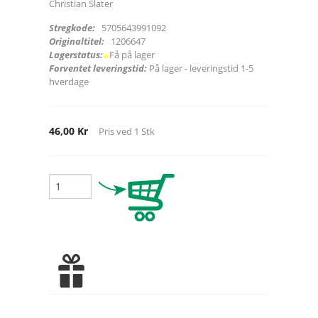
Christian Slater
Stregkode:
5705643991092
Originaltitel:
1206647
Lagerstatus:
Få på lager
Forventet leveringstid:
På lager - leveringstid 1-5
hverdage
46,00 Kr
Pris ved
1
Stk