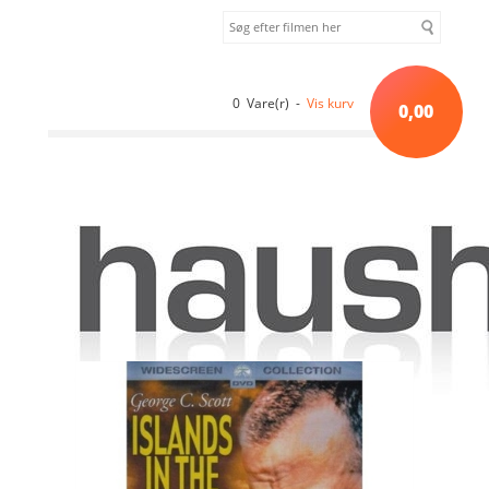
0 Vare(r) -
Vis kurv
0,00
Forside
»
DC Norden lager
»
Øen og havet (1977) [DVD]