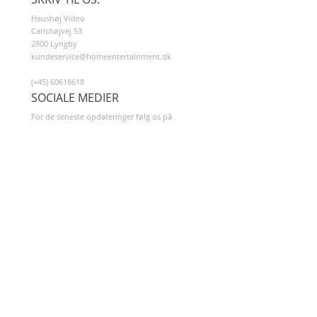
Haushøj Video
Carlshøjvej 53
2800 Lyngby
kundeservice@homeentertainment.dk
(+45) 60618618
SOCIALE MEDIER
For de seneste opdateringer følg os på