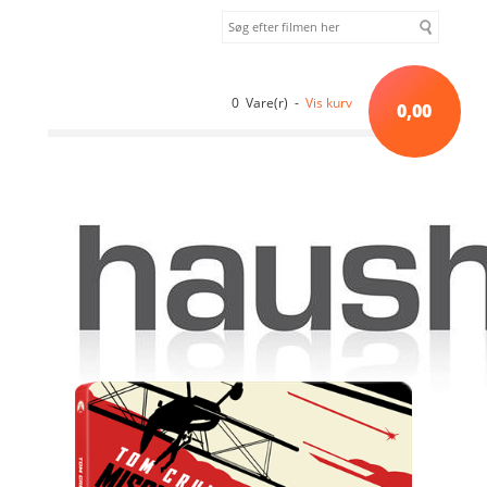
0 Vare(r) -
Vis kurv
0,00
Forside
»
Alfabetisk orden
»
Mission: Impossible - The Final
Reckoning (2025) steelbook [4K ULTRA HD]