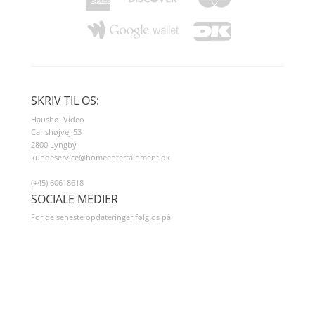
SKRIV TIL OS:
Haushøj Video
Carlshøjvej 53
2800 Lyngby
kundeservice@homeentertainment.dk
(+45) 60618618
SOCIALE MEDIER
For de seneste opdateringer følg os på