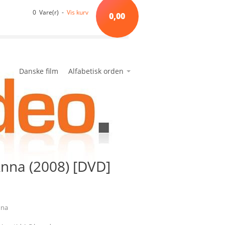
0 Vare(r) -
Vis kurv
0,00
Danske film
Alfabetisk orden
*A*
avanceret søgning
min side
ønskeseddel
*B*
*C*
*D*
*E*
Anna (2008) [DVD]
*F*
*G*
*H*
*I*
nna
*J*