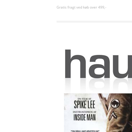
Gratis fragt ved køb over 499,-
Forside
»
Action
»
Miraklet ved St. Anna (2008) [D