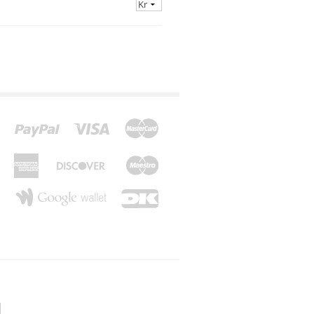
*Z*
*Æ*
*Ø*
*Å*