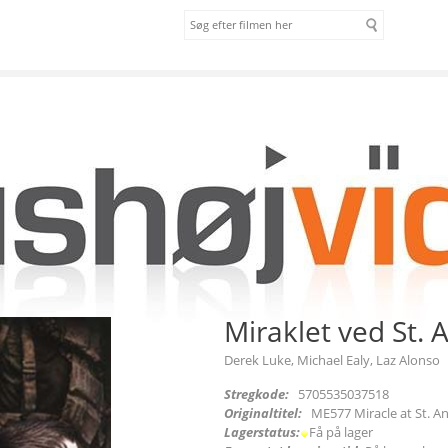
om os
vilkår
VD]
Miraklet ved St. 
Derek Luke, Michael Ealy, Laz Alonso
Stregkode:
5705535037518
Originaltitel:
ME577 Miracle at St. A
Lagerstatus:
Få på lager