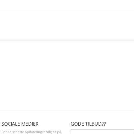
SOCIALE MEDIER
GODE TILBUD??
For de seneste opdateringer følg os på