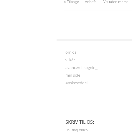
«-Tilbage
Anbefal
Vis uden moms
om os
vilkår
avanceret søgning
min side
ønskeseddel
SKRIV TIL OS:
Haushøj Video