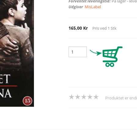
Forventet leveringstid:
På lager - lev
Udgiver
MisLabel
165,00 Kr
Pris ved
1
Stk
Produktet er en