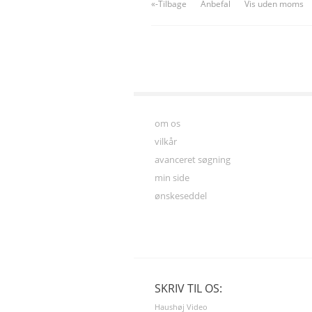
«-Tilbage
Anbefal
Vis uden moms
om os
vilkår
avanceret søgning
min side
ønskeseddel
SKRIV TIL OS:
Haushøj Video