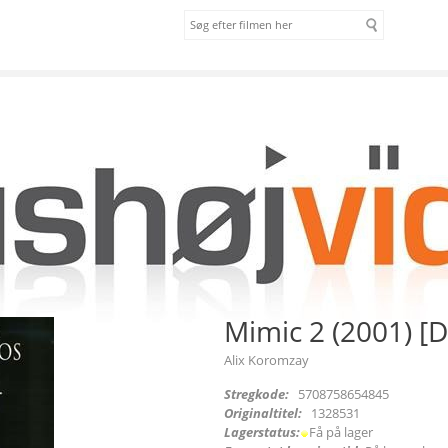
om os
vilkår
Mimic 2 (2001) [
Alix Koromzay
Stregkode:
5708758654845
Originaltitel:
1328531
Lagerstatus:
Få på lager