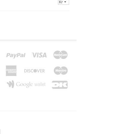
*Z*
*Æ*
*Ø*
*Å*