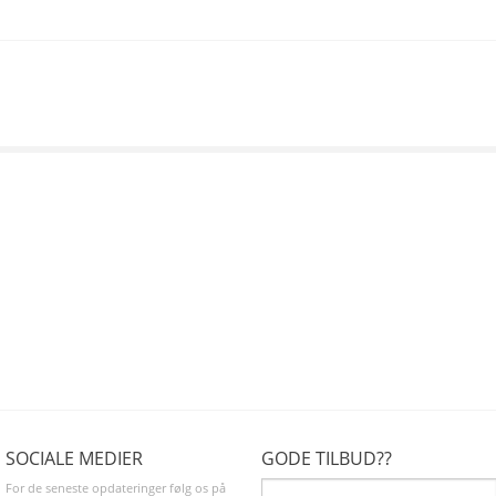
SOCIALE MEDIER
GODE TILBUD??
For de seneste opdateringer følg os på