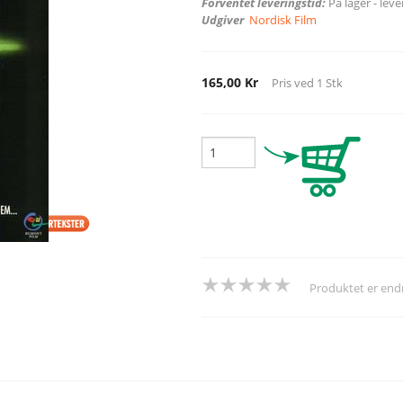
Forventet leveringstid:
På lager - lev
Udgiver
Nordisk Film
165,00 Kr
Pris ved
1
Stk
Produktet er en