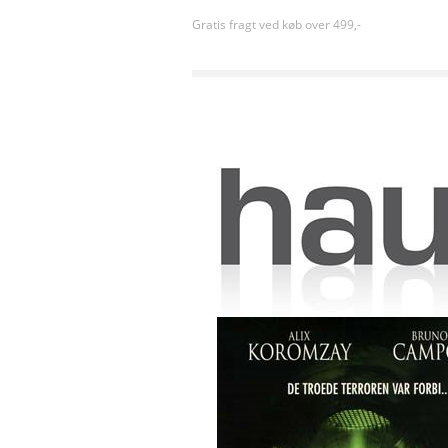
Gratis fragt ved køb over 499,-
Forside
»
Gyser
»
Mimic 2 (2001) [DVD]