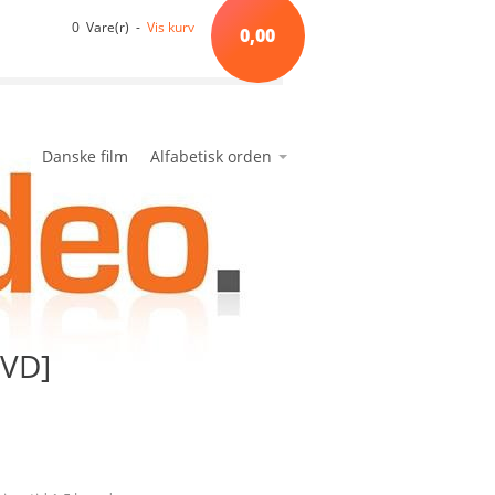
0 Vare(r) -
Vis kurv
0,00
Danske film
Alfabetisk orden
*A*
avanceret søgning
min side
ønskeseddel
*B*
*C*
*D*
*E*
DVD]
*F*
*G*
*H*
*I*
*J*