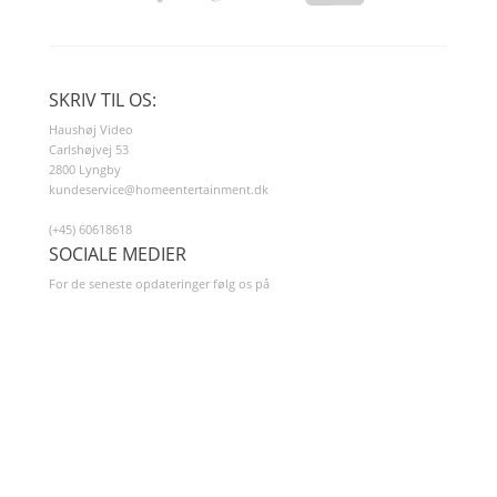
SKRIV TIL OS:
Haushøj Video
Carlshøjvej 53
2800 Lyngby
kundeservice@homeentertainment.dk
(+45) 60618618
SOCIALE MEDIER
For de seneste opdateringer følg os på