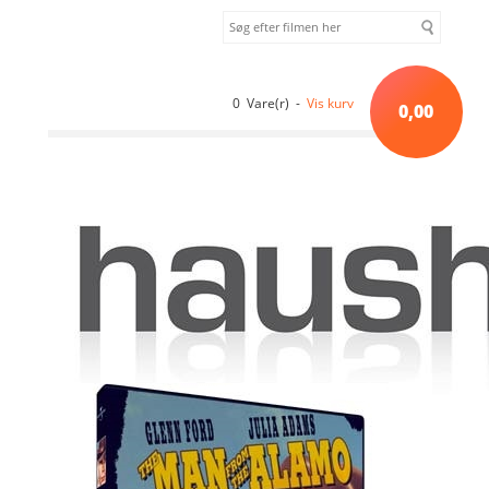
0 Vare(r) -
Vis kurv
0,00
Forside
»
Sortiment uden kategori
»
MAN FROM THE ALAMO, THE -
[DVD]