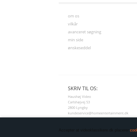
om os
vilkår
avanceret søgning
min side
ønskeseddel
SKRIV TIL OS:
Haushøj Video
Carlshøjvej 53
2800 Lyngby
kundeservice@homeentertainment.dk
(+45) 60618618
Accepter at videoklassikere.dk placerer
coo