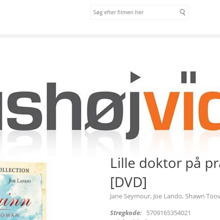
om os
vilkår
son 1-3 [DVD]
Lille doktor på p
[DVD]
Jane Seymour, Joe Lando, Shawn Too
Stregkode:
5709165354021