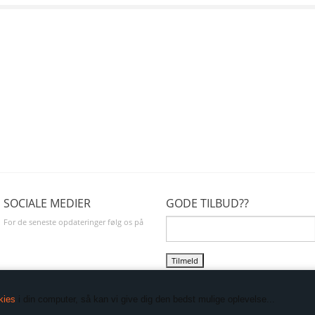
SOCIALE MEDIER
GODE TILBUD??
For de seneste opdateringer følg os på
"I'm going to make him an offer he can't
refuse"
, lige ind i din mailboks.
kies
i din computer, så kan vi give dig den bedst mulige oplevelse...