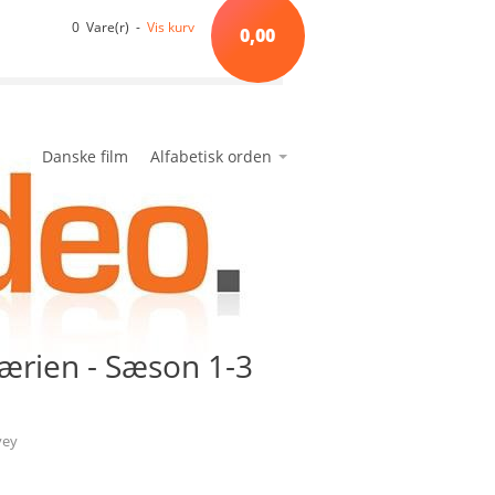
0 Vare(r) -
Vis kurv
0,00
Danske film
Alfabetisk orden
*A*
avanceret søgning
min side
ønskeseddel
*B*
*C*
*D*
*E*
rærien - Sæson 1-3
*F*
*G*
*H*
vey
*I*
*J*