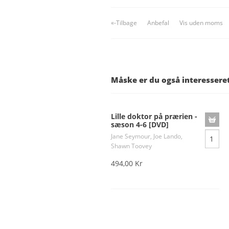
«-Tilbage
Anbefal
Vis uden moms
Måske er du også interessere
Lille doktor på prærien -
sæson 4-6 [DVD]
Jane Seymour, Joe Lando,
Shawn Toovey
494,00 Kr