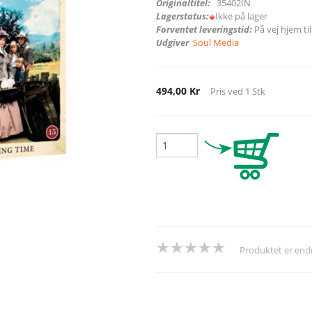
Originaltitel:
35402IN
Lagerstatus:
Ikke på lager
Forventet leveringstid:
På vej hjem ti
Udgiver
Soul Media
494,00 Kr
Pris ved
1
Stk
Produktet er en