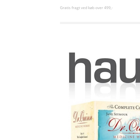
Gratis fragt ved køb over 499,-
Forside
»
TV serier
»
Lille doktor på prærien - Sæ