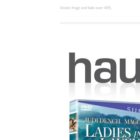
Gratis fragt ved køb over 499,-
Forside
»
Drama
»
Ladies in Lavender (2004) [DVD