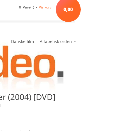
0 Vare(r) -
Vis kurv
0,00
Danske film
Alfabetisk orden
*A*
avanceret søgning
min side
ønskeseddel
*B*
*C*
*D*
*E*
er (2004) [DVD]
*F*
*G*
hl
*H*
*I*
*J*