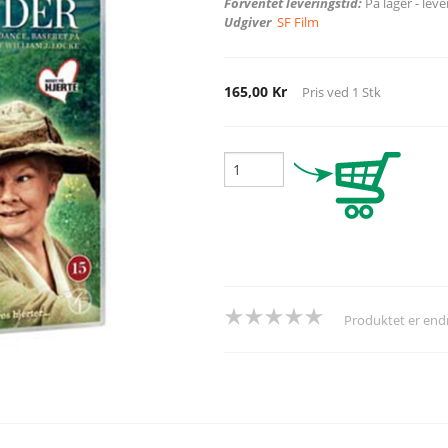
Forventet leveringstid:
På lager - lev
Udgiver
SF Film
165,00 Kr
Pris ved
1
Stk
Produktet er en