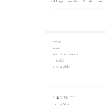
«-Tilbage
Anbefal
Vis uden moms
om os
vilkår
avanceret søgning
min side
ønskeseddel
SKRIV TIL OS:
Haushøj Video