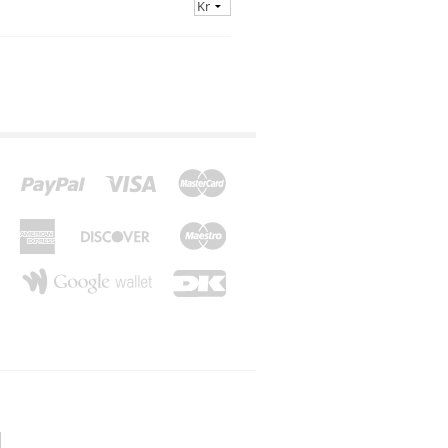
*Z*
*Æ*
*Ø*
*Å*