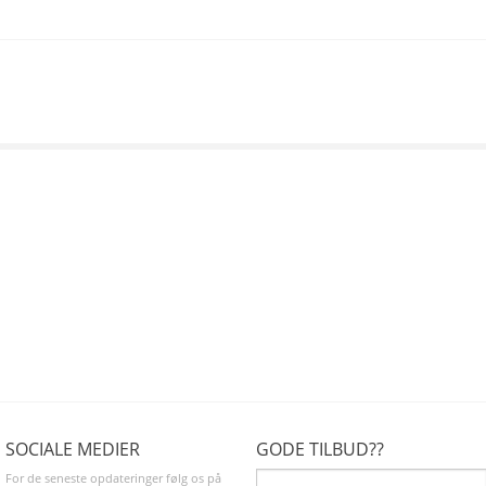
SOCIALE MEDIER
GODE TILBUD??
For de seneste opdateringer følg os på