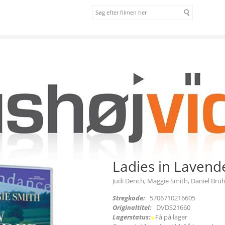
om os
vilkår
]
Ladies in Lavend
Judi Dench, Maggie Smith, Daniel Brü
Stregkode:
5706710216605
Originaltitel:
DVDS21660
Lagerstatus:
Få på lager