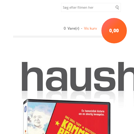
0 Vare(r) -
Vis kurv
0,00
Forside
»
Sortiment uden kategori
»
Kammerat Pedersen (2006) [DVD]