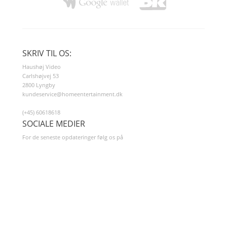
SKRIV TIL OS:
Haushøj Video
Carlshøjvej 53
2800 Lyngby
kundeservice@homeentertainment.dk
(+45) 60618618
SOCIALE MEDIER
For de seneste opdateringer følg os på