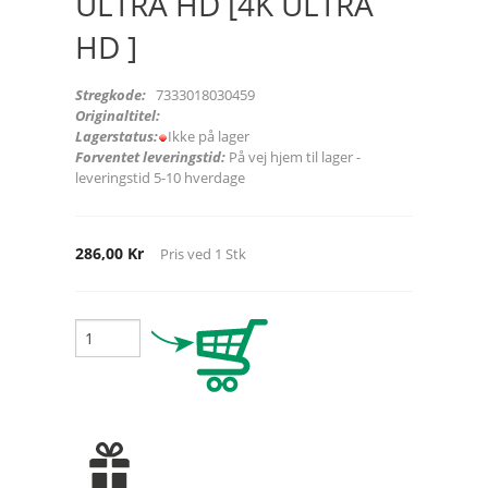
ULTRA HD [4K ULTRA
HD ]
Stregkode:
7333018030459
Originaltitel:
Lagerstatus:
Ikke på lager
Forventet leveringstid:
På vej hjem til lager -
leveringstid 5-10 hverdage
286,00 Kr
Pris ved
1
Stk