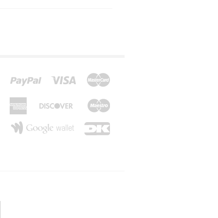
*Z*
*Æ*
*Ø*
*Å*