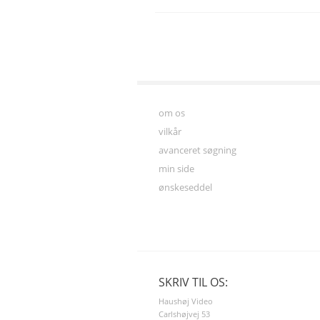
om os
vilkår
avanceret søgning
min side
ønskeseddel
SKRIV TIL OS:
Haushøj Video
Carlshøjvej 53