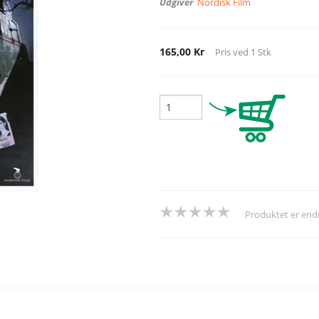
Udgiver
Nordisk Film
165,00 Kr
Pris ved
1
Stk
Produktet er en