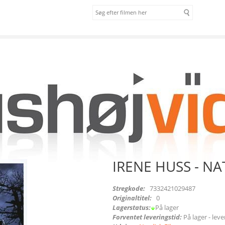
om os
vilkår
- NATTROND (DVD)
IRENE HUSS - N
Stregkode:
7332421029487
Originaltitel:
0
Lagerstatus:
På lager
Forventet leveringstid:
På lager - lev