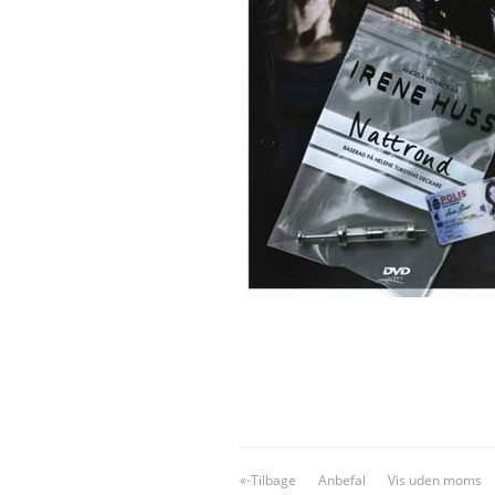
«-Tilbage
Anbefal
Vis uden moms