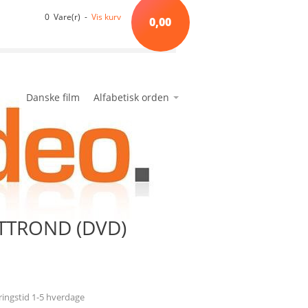
0 Vare(r) -
Vis kurv
0,00
Danske film
Alfabetisk orden
*A*
avanceret søgning
min side
ønskeseddel
*B*
*C*
*D*
*E*
ATTROND (DVD)
*F*
*G*
*H*
*I*
eringstid 1-5 hverdage
*J*