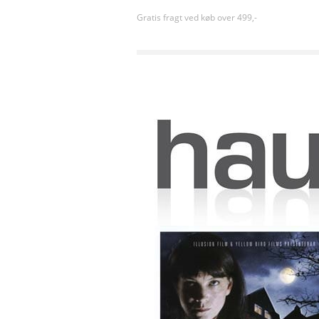
Gratis fragt ved køb over 499,-
Forside
»
Sortiment uden kategori
»
IRENE HUSS 