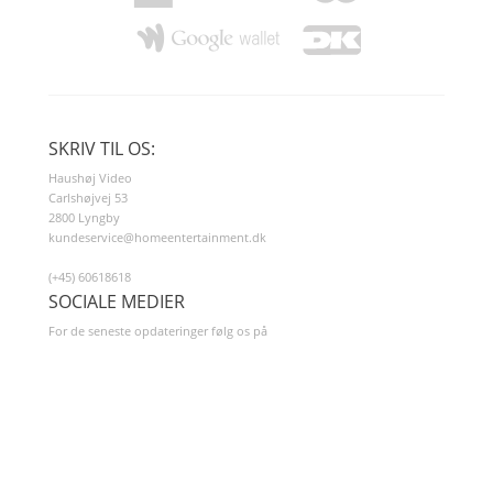
SKRIV TIL OS:
Haushøj Video
Carlshøjvej 53
2800 Lyngby
kundeservice@homeentertainment.dk
(+45) 60618618
SOCIALE MEDIER
For de seneste opdateringer følg os på