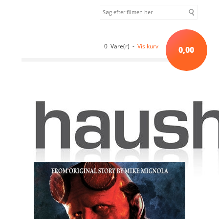
0 Vare(r) -
Vis kurv
0,00
Forside
»
Gyser
»
Hellboy: The Crooked Man (2024) [DVD]