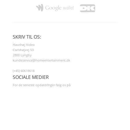
SKRIV TIL OS:
Haushøj Video
Carlshøjvej 53
2800 Lyngby
kundeservice@homeentertainment.dk
(+45) 60618618
SOCIALE MEDIER
For de seneste opdateringer følg os på