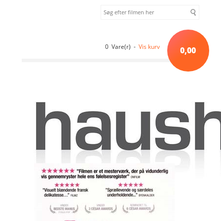
0 Vare(r) -
Vis kurv
0,00
Forside
»
Drama
»
Første dag i resten af dit liv (2008) [DVD]