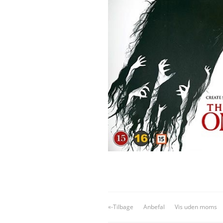
«-Tilbage
Anbefal
Vis uden moms