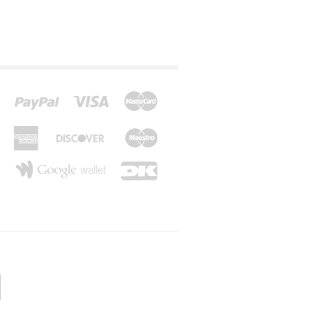
*Z*
*Æ*
*Ø*
*Å*