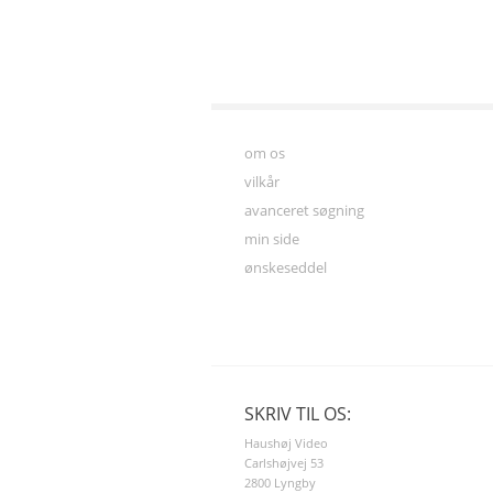
om os
vilkår
avanceret søgning
min side
ønskeseddel
SKRIV TIL OS:
Haushøj Video
Carlshøjvej 53
2800 Lyngby