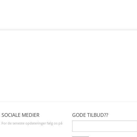
SOCIALE MEDIER
GODE TILBUD??
For de seneste opdateringer følg os på