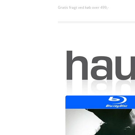
Gratis fragt ved køb over 499,-
Forside
»
Sortiment uden kategori
»
FIRST OMEN,