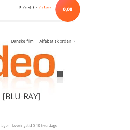
0 Vare(r) -
Vis kurv
0,00
Danske film
Alfabetisk orden
*A*
avanceret søgning
min side
ønskeseddel
*B*
*C*
*D*
*E*
 [BLU-RAY]
*F*
*G*
*H*
*I*
l lager - leveringstid 5-10 hverdage
*J*