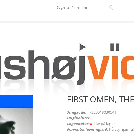
om os
vilkår
 THE [BLU-RAY]
FIRST OMEN, THE
Stregkode:
7333018030541
Originaltitel:
Lagerstatus:
Ikke på lager
Forventet leveringstid:
På vej hjem ti