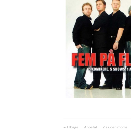
«-Tilbage
Anbefal
Vis uden moms