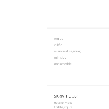
om os
vilkår
avanceret søgning
min side
ønskeseddel
SKRIV TIL OS:
Haushøj Video
Carlshøjvej 53