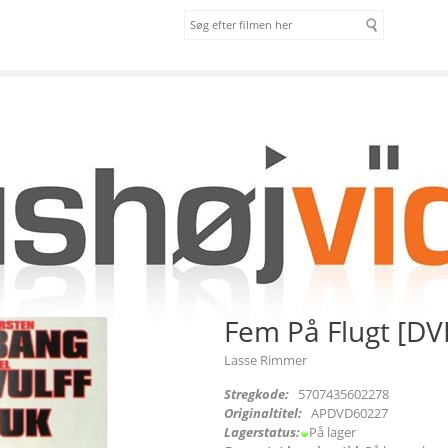
om os
vilkår
Fem På Flugt [DV
Lasse Rimmer
Stregkode:
5707435602278
Originaltitel:
APDVD60227
Lagerstatus:
På lager