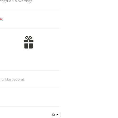
eringstid 1-5 hverdage
*K*
*L*
00
)
*M*
*N*
*O*
*P*
*Q*
*R*
*S*
*T*
dnu ikke bedømt
*U*
*V*
*W*
*X*
*Y*