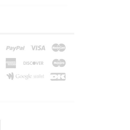
*Z*
*Æ*
*Ø*
*Å*