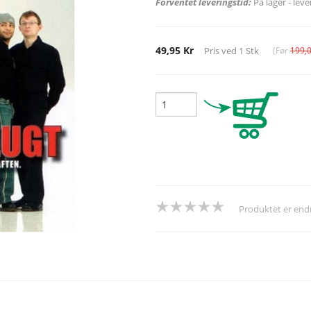
Forventet leveringstid:
På lager - lev
49,95 Kr
Pris ved
1
Stk
(Før
199,
Produktet er en