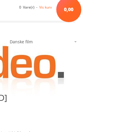
0 Vare(r) -
Vis kurv
0,00
Danske film
Alfabetisk orden
*A*
avanceret søgning
min side
ønskeseddel
*B*
*C*
*D*
*E*
D]
*F*
*G*
*H*
*I*
*J*