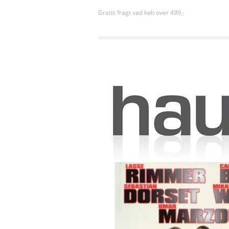
Gratis fragt ved køb over 499,-
Forside
»
Alfabetisk orden
»
Fem På Flugt [DVD]