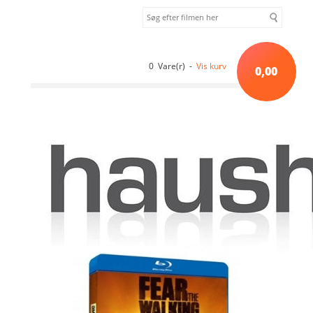
0 Vare(r) -
Vis kurv
0,00
Forside
»
Sortiment uden kategori
»
FEAR THE WALKING DEAD -
SEASON 2 [BLU-RAY]