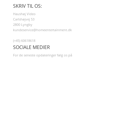
SKRIV TIL OS:
Haushøj Video
Carlshøjvej 53
2800 Lyngby
kundeservice@homeentertainment.dk
(+45) 60618618
SOCIALE MEDIER
For de seneste opdateringer følg os på