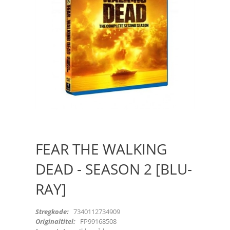
FEAR THE WALKING
DEAD - SEASON 2 [BLU-
RAY]
Stregkode:
7340112734909
Originaltitel:
FP99168508