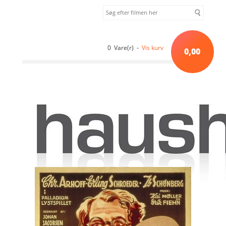
0 Vare(r) -
Vis kurv
0,00
Forside
»
Sortiment uden kategori
»
En lille tilfældighed (1939) [DVD]