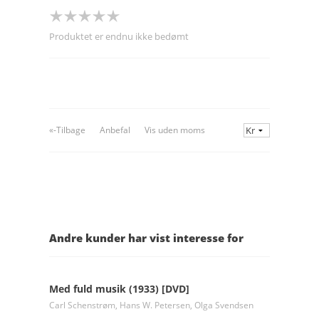
Produktet er endnu ikke bedømt
«-Tilbage
Anbefal
Vis uden moms
Andre kunder har vist interesse for
Med fuld musik (1933) [DVD]
Carl Schenstrøm, Hans W. Petersen, Olga Svendsen