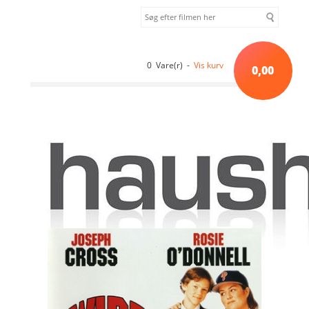
0 Vare(r) -
Vis kurv
0,00
Forside
»
Sortiment uden kategori
»
DRIVING MISS DAISY [DVD]