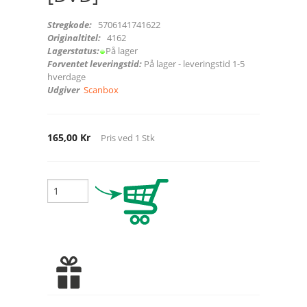
Stregkode:
5706141741622
Originaltitel:
4162
Lagerstatus:
På lager
Forventet leveringstid:
På lager - leveringstid 1-5
hverdage
Udgiver
Scanbox
165,00 Kr
Pris ved
1
Stk