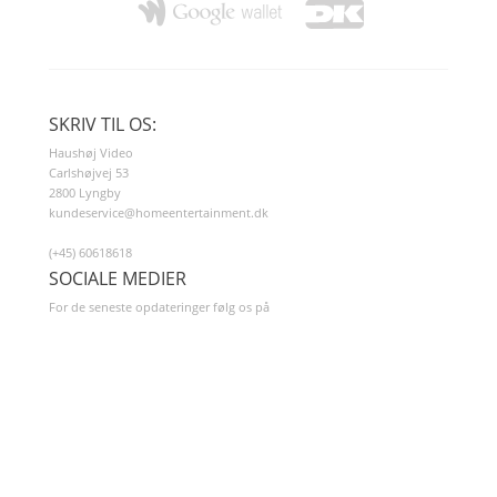
SKRIV TIL OS:
Haushøj Video
Carlshøjvej 53
2800 Lyngby
kundeservice@homeentertainment.dk
(+45) 60618618
SOCIALE MEDIER
For de seneste opdateringer følg os på