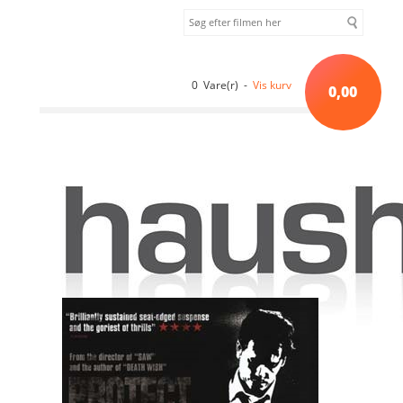
0 Vare(r) -
Vis kurv
0,00
Forside
»
Action
»
Death Sentence (2007) [DVD]