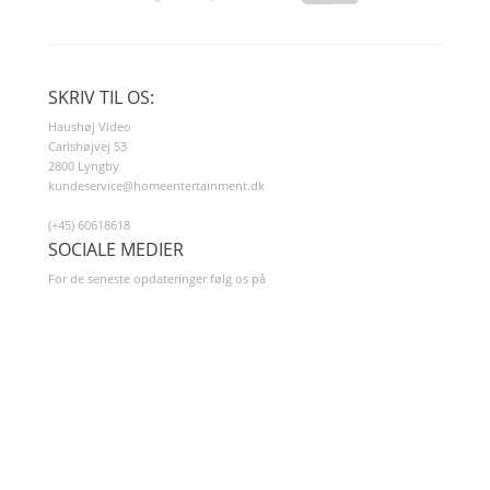
SKRIV TIL OS:
Haushøj Video
Carlshøjvej 53
2800 Lyngby
kundeservice@homeentertainment.dk
(+45) 60618618
SOCIALE MEDIER
For de seneste opdateringer følg os på