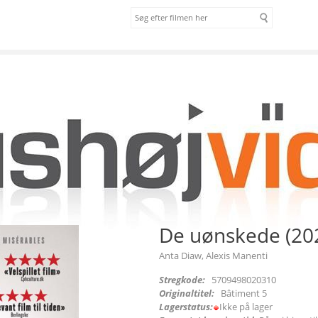
om os
vilkår
De uønskede (20
Anta Diaw, Alexis Manenti
Stregkode:
5709498020310
Originaltitel:
Bâtiment 5
Lagerstatus:
Ikke på lager