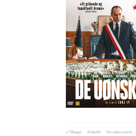
«-Tilbage
Anbefal
Vis uden moms