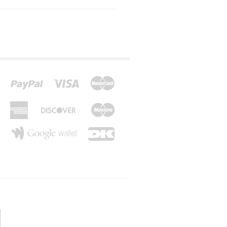
*Z*
*Æ*
*Ø*
*Å*