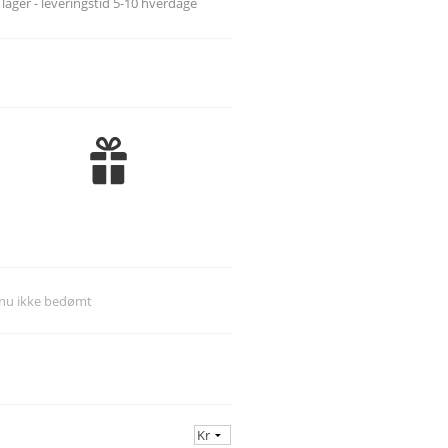
l lager - leveringstid 5-10 hverdage
*K*
*L*
*M*
*N*
*O*
*P*
*Q*
*R*
*S*
*T*
dnu ikke bedømt
*U*
*V*
*W*
*X*
*Y*