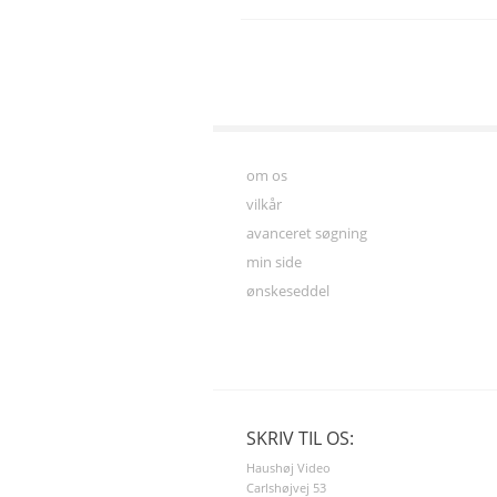
om os
vilkår
avanceret søgning
min side
ønskeseddel
SKRIV TIL OS:
Haushøj Video
Carlshøjvej 53