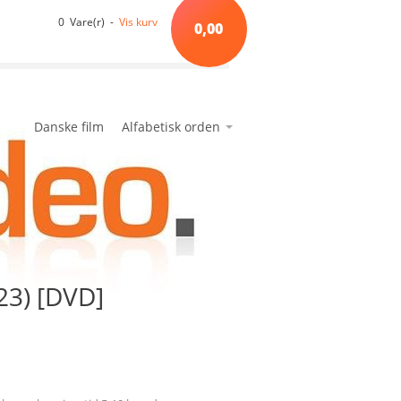
0 Vare(r) -
Vis kurv
0,00
Danske film
Alfabetisk orden
*A*
avanceret søgning
min side
ønskeseddel
*B*
*C*
*D*
*E*
23) [DVD]
*F*
*G*
*H*
*I*
*J*