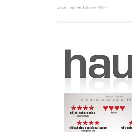
Gratis fragt ved køb over 499,-
Forside
»
Drama
»
De uønskede (2023) [DVD]