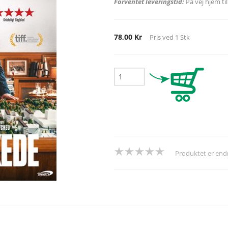
Forventet leveringstid:
På vej hjem ti
78,00 Kr
Pris ved
1
Stk
Produktet er en