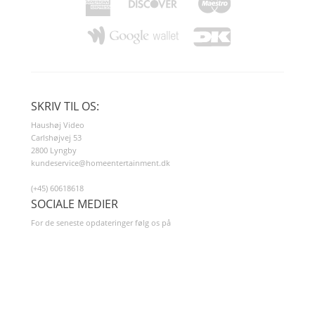
SKRIV TIL OS:
Haushøj Video
Carlshøjvej 53
2800 Lyngby
kundeservice@homeentertainment.dk
(+45) 60618618
SOCIALE MEDIER
For de seneste opdateringer følg os på