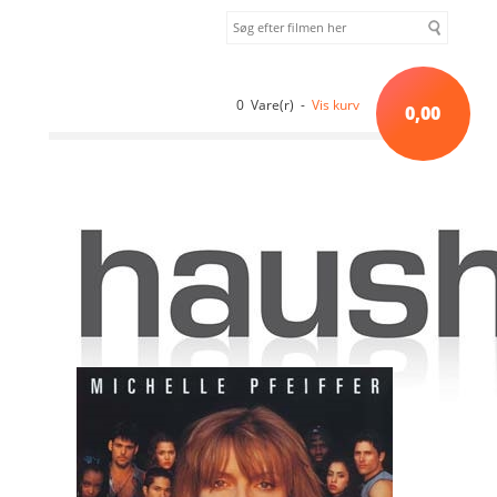
0 Vare(r) -
Vis kurv
0,00
Forside
»
Lagersalg
»
Dangerous Minds (1995) [DVD]