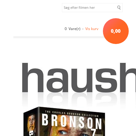
0 Vare(r) -
Vis kurv
0,00
Forside
»
Sortiment uden kategori
»
CHARLES BRONSON COLLECTION
[DVD]