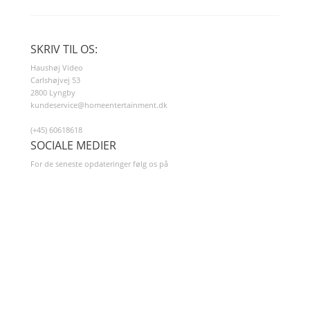
SKRIV TIL OS:
Haushøj Video
Carlshøjvej 53
2800 Lyngby
kundeservice@homeentertainment.dk
(+45) 60618618
SOCIALE MEDIER
For de seneste opdateringer følg os på