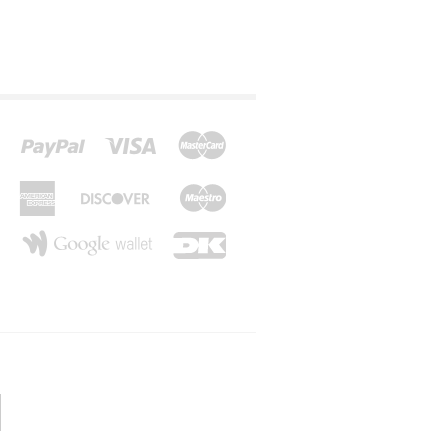
*Z*
*Æ*
*Ø*
*Å*