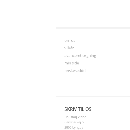
om os
vilkår
avanceret søgning
min side
ønskeseddel
SKRIV TIL OS:
Haushøj Video
Carlshøjvej 53
2800 Lyngby