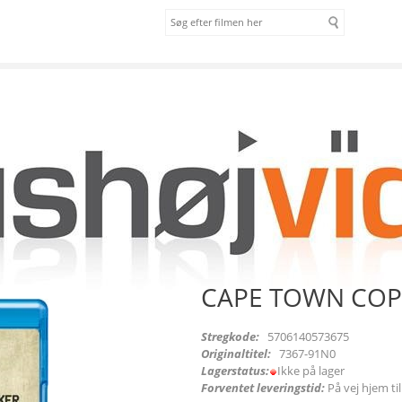
om os
vilkår
OPS [BLU-RAY]
CAPE TOWN COPS
Stregkode:
5706140573675
Originaltitel:
7367-91N0
Lagerstatus:
Ikke på lager
Forventet leveringstid:
På vej hjem ti