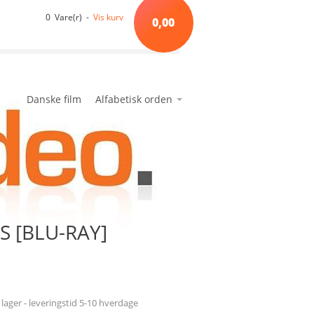
0 Vare(r) -
Vis kurv
0,00
Danske film
Alfabetisk orden
*A*
avanceret søgning
min side
ønskeseddel
*B*
*C*
*D*
*E*
 [BLU-RAY]
*F*
*G*
*H*
*I*
l lager - leveringstid 5-10 hverdage
*J*