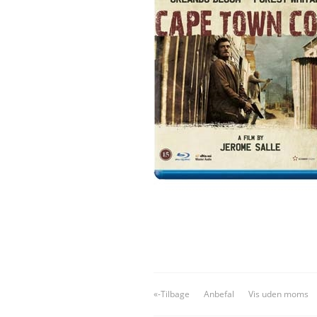
«-Tilbage
Anbefal
Vis uden moms