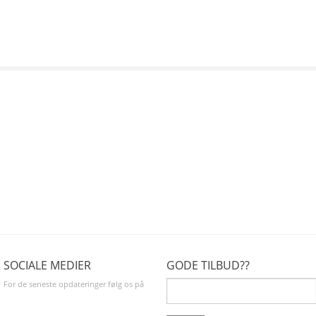
SOCIALE MEDIER
GODE TILBUD??
For de seneste opdateringer følg os på