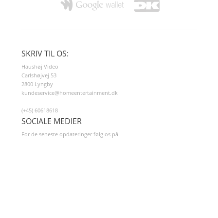
SKRIV TIL OS:
Haushøj Video
Carlshøjvej 53
2800 Lyngby
kundeservice@homeentertainment.dk
(+45) 60618618
SOCIALE MEDIER
For de seneste opdateringer følg os på