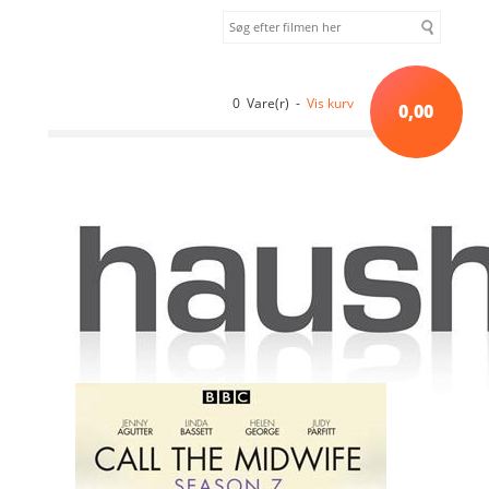
0 Vare(r) -
Vis kurv
0,00
Forside
»
Sortiment uden kategori
»
CALL THE MIDWIFE
(JORDEMODEREN) - SEASON 7 [DVD]