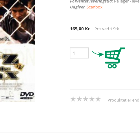
Forventet leveringstid:
På lager - lev
Udgiver
Scanbox
165,00 Kr
Pris ved
1
Stk
Produktet er en