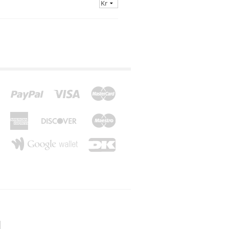
*Z*
*Æ*
*Ø*
*Å*