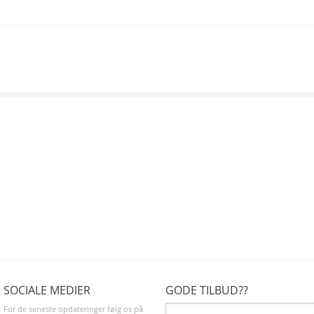
SOCIALE MEDIER
GODE TILBUD??
For de seneste opdateringer følg os på