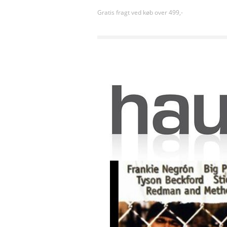
Gratis fragt ved køb over 499,-
Forside
»
Action
»
Boricua's Bond (2000) [DVD]