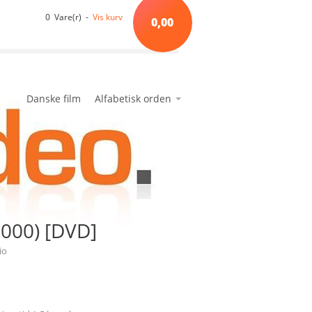
0 Vare(r) -
Vis kurv
0,00
Danske film
Alfabetisk orden
*A*
avanceret søgning
min side
ønskeseddel
*B*
*C*
*D*
*E*
2000) [DVD]
*F*
*G*
io
*H*
*I*
*J*