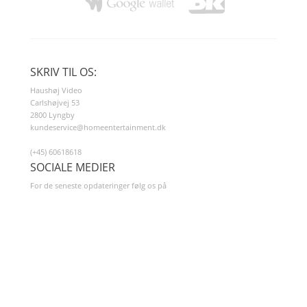
SKRIV TIL OS:
Haushøj Video
Carlshøjvej 53
2800 Lyngby
kundeservice@homeentertainment.dk
(+45) 60618618
SOCIALE MEDIER
For de seneste opdateringer følg os på