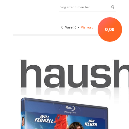
0 Vare(r) -
Vis kurv
0,00
Forside
»
Komedie
»
Blades of Glory (2007) [BLU-RAY]